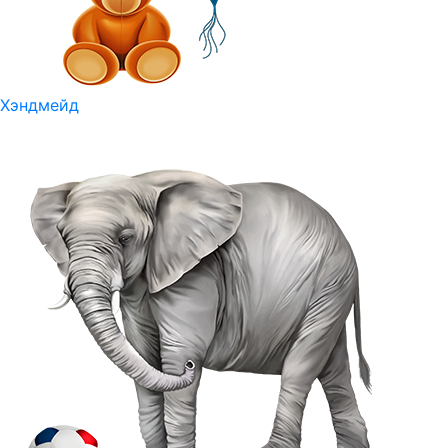
Хэндмейд