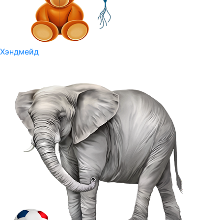
Хэндмейд