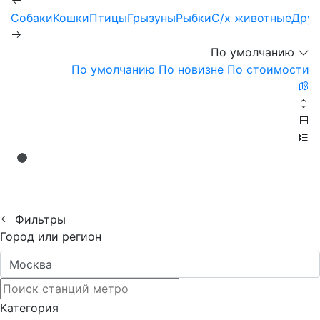
Собаки
Кошки
Птицы
Грызуны
Рыбки
С/х животные
Друг
По умолчанию
По умолчанию
По новизне
По стоимости
Фильтры
Город или регион
Категория