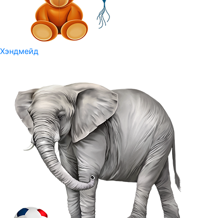
Хэндмейд