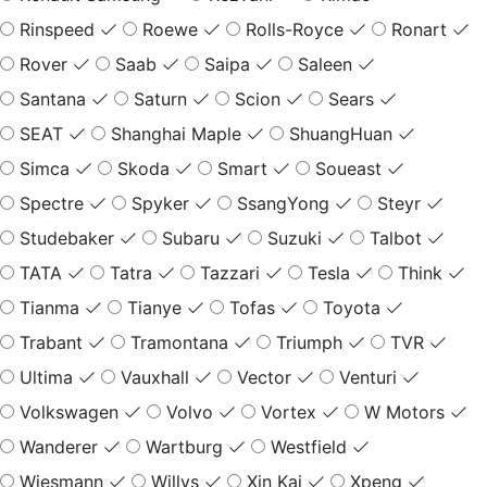
Rinspeed
Roewe
Rolls-Royce
Ronart
Rover
Saab
Saipa
Saleen
Santana
Saturn
Scion
Sears
SEAT
Shanghai Maple
ShuangHuan
Simca
Skoda
Smart
Soueast
Spectre
Spyker
SsangYong
Steyr
Studebaker
Subaru
Suzuki
Talbot
TATA
Tatra
Tazzari
Tesla
Think
Tianma
Tianye
Tofas
Toyota
Trabant
Tramontana
Triumph
TVR
Ultima
Vauxhall
Vector
Venturi
Volkswagen
Volvo
Vortex
W Motors
Wanderer
Wartburg
Westfield
Wiesmann
Willys
Xin Kai
Xpeng