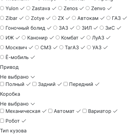
Yulon
Zastava
Zenos
Zenvo
Zibar
Zotye
ZX
Автокам
ГАЗ
Гоночный болид
ЗАЗ
ЗИЛ
ЗиС
ИЖ
Канонир
Комбат
ЛуАЗ
Москвич
СМЗ
ТагАЗ
УАЗ
Ё-мобиль
Привод
Не выбрано
Полный
Задний
Передний
Коробка
Не выбрано
Механическая
Автомат
Вариатор
Робот
Тип кузова