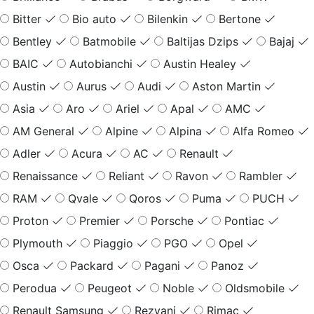
Bitter
Bio auto
Bilenkin
Bertone
Bentley
Batmobile
Baltijas Dzips
Bajaj
BAIC
Autobianchi
Austin Healey
Austin
Aurus
Audi
Aston Martin
Asia
Aro
Ariel
Apal
AMC
AM General
Alpine
Alpina
Alfa Romeo
Adler
Acura
AC
Renault
Renaissance
Reliant
Ravon
Rambler
RAM
Qvale
Qoros
Puma
PUCH
Proton
Premier
Porsche
Pontiac
Plymouth
Piaggio
PGO
Opel
Osca
Packard
Pagani
Panoz
Perodua
Peugeot
Noble
Oldsmobile
Renault Samsung
Rezvani
Rimac