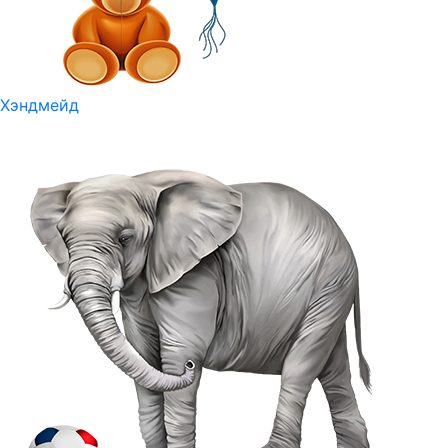
Хэндмейд