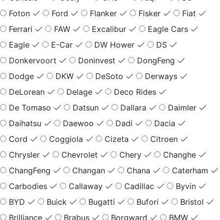
Foton
Ford
Flanker
Fisker
Fiat
Ferrari
FAW
Excalibur
Eagle Cars
Eagle
E-Car
DW Hower
DS
Donkervoort
Doninvest
DongFeng
Dodge
DKW
DeSoto
Derways
DeLorean
Delage
Deco Rides
De Tomaso
Datsun
Dallara
Daimler
Daihatsu
Daewoo
Dadi
Dacia
Cord
Coggiola
Cizeta
Citroen
Chrysler
Chevrolet
Chery
Changhe
ChangFeng
Changan
Chana
Caterham
Carbodies
Callaway
Cadillac
Byvin
BYD
Buick
Bugatti
Bufori
Bristol
Brilliance
Brabus
Borgward
BMW