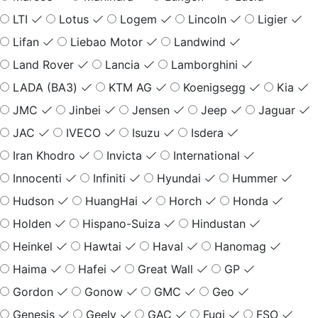
LTI
Lotus
Logem
Lincoln
Ligier
Lifan
Liebao Motor
Landwind
Land Rover
Lancia
Lamborghini
LADA (ВАЗ)
KTM AG
Koenigsegg
Kia
JMC
Jinbei
Jensen
Jeep
Jaguar
JAC
IVECO
Isuzu
Isdera
Iran Khodro
Invicta
International
Innocenti
Infiniti
Hyundai
Hummer
Hudson
HuangHai
Horch
Honda
Holden
Hispano-Suiza
Hindustan
Heinkel
Hawtai
Haval
Hanomag
Haima
Hafei
Great Wall
GP
Gordon
Gonow
GMC
Geo
Genesis
Geely
GAC
Fuqi
FSO