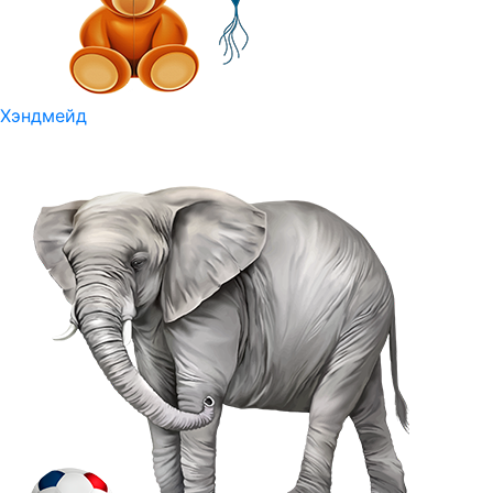
Хэндмейд