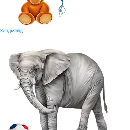
Хэндмейд